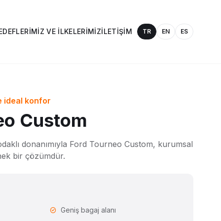
EDEFLERIMIZ VE İLKELERIMIZ
İLETIŞIM
TR
EN
ES
e ideal konfor
eo Custom
 odaklı donanımıyla Ford Tourneo Custom, kurumsal
snek bir çözümdür.
Geniş bagaj alanı