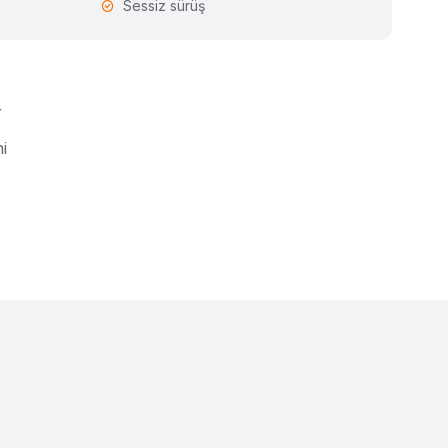
Sessiz sürüş
r
i