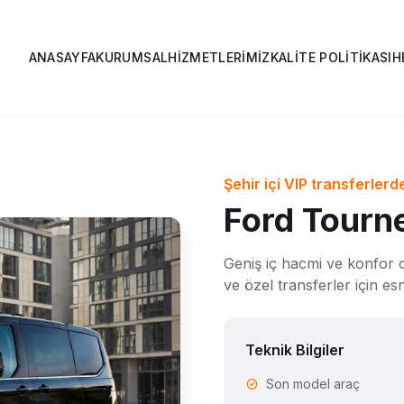
ANASAYFA
KURUMSAL
HIZMETLERIMIZ
KALITE POLITIKASI
H
Şehir içi VIP transferlerd
Ford Tourn
Geniş iç hacmi ve konfor
ve özel transferler için e
Teknik Bilgiler
Son model araç