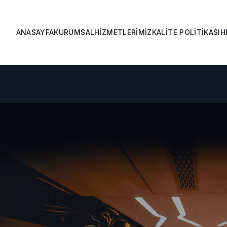
ANASAYFA
KURUMSAL
HIZMETLERIMIZ
KALITE POLITIKASI
H