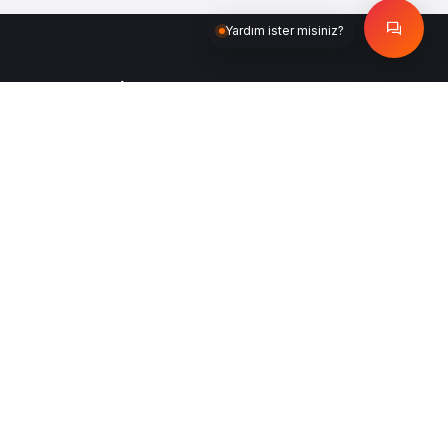
Yardım ister misiniz?
İletişim Bilgileri
Göztepe Mahallesi Batışehir Cd. K1
Blok Ofis:37 Bağcılar-İstanbul
Antalya Şubesi: Altınova Sinan Mah.
Antalya 1 cad. Abdullah Tokuç Plaza
No:8 Ofis:48 Kepez/Antalya
Merkez Telefon:
0 212 320 83 05
Antalya Şubesi
0 533 602 22
Telefon:
01
Fax: 0 212 320 83 07
Merkez
sales@systemtransport.com.tr
E-posta: